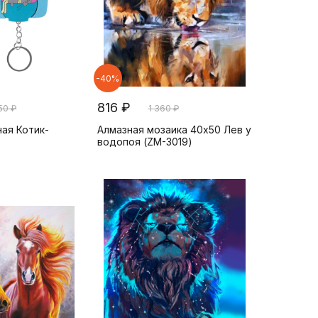
-40%
816 ₽
50 ₽
1 360 ₽
ая Котик-
Алмазная мозаика 40x50 Лев у
водопоя (ZM-3019)