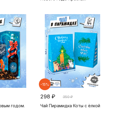
-15%
298 ₽
350 ₽
овым годом.
Чай Пирамидка Коты с ёлкой