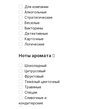
Для компании
Алкогольные
Стратегические
Веселые
Викторины
Детективные
Карточные
Логические
На ловкость
Экономические
Ноты аромата
Семейные
В дорогу
Шоколадный
Для молодёжи
Цитрусовый
Для двоих
Фруктовый
Детские
Тяжёлый цветочный
Для старшего
Травяные
поколения
Специи
Сливочные и
кондитерские
Свежие