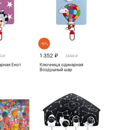
-15%
1 352 ₽
0 ₽
1 590 ₽
арная Енот
Ключница одинарная
Воздушный шар