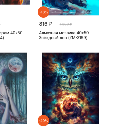
-40%
816 ₽
₽
1 360 ₽
ерам 40х50
Алмазная мозаика 40x50
4)
Звёздный лев (ZM-3169)
-40%