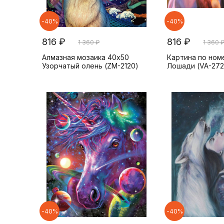
-40%
-40%
816 ₽
816 ₽
1 360 ₽
1 360 
Алмазная мозаика 40x50
Картина по ном
Узорчатый олень (ZM-2120)
Лошади (VA-272
-40%
-40%