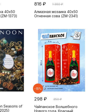
816 ₽
₽
1 360 ₽
ка 40x50
Алмазная мозаика 40x50
 (ZM-1373)
Огненная сова (ZM-2341)
-15%
298 ₽
350 ₽
n Seasons of
Чайпанское Волшебного
(2025)
Нового года. Красный