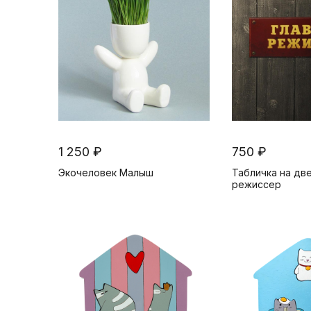
и
1 250 ₽
750 ₽
Экочеловек Малыш
Табличка на дв
режиссер