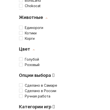
BontiLand
Chokocat
Chokodelika
Colibri
Животные
DaVICI
Dylan Kendall
Единороги
Gaga Games
Котики
Hobby World
Корги
PlayLab
Цвет
Rubik's
Umbra
Голубой
Unidragon
Розовый
Warmies
Бюро находок
Опции выбора
Проект ХлЭб
Стиль Жизни
Сделано в Самаре
Счастье в мелочах
Сделано в России
Экочеловеки
Ручная работа
Категории игр