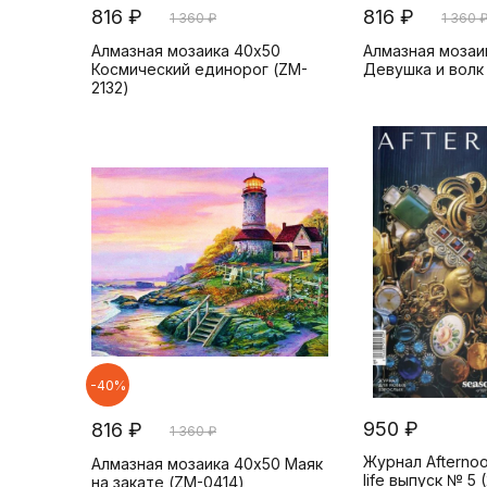
816 ₽
816 ₽
1 360 ₽
1 360 
Алмазная мозаика 40x50
Алмазная мозаи
Космический единорог (ZM-
Девушка и волк
2132)
-40%
950 ₽
816 ₽
1 360 ₽
Журнал Afternoo
Алмазная мозаика 40x50 Маяк
life выпуск № 5 
на закате (ZM-0414)