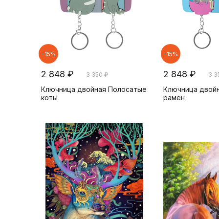
-15%
-15%
2 848 ₽
2 848 ₽
3 350 ₽
3 3
Ключница двойная Полосатые
Ключница двойн
коты
рамен