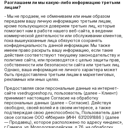
Разглашаем ли мы какую-либо информацию третьим
лицам?
- Мы не продаем, не обмениваем или иным образом
передаем вашу личную информацию третьим лицам,
кроме пользующихся доверием третьих лиц, которые
помогают нам в работе нашего веб-сайта, в ведении
коммерческой деятельности или обслуживании клиентов,
пока вышеуказанные лица обязуются сохранять
конфиденциальность данной информации. Мы также
имеем право раскрыть вашу информацию, если такие
действия соответствуют текущему законодательству и
политике сайта, или производятся с целью защиты прав,
собственности или безопасности сайта или третьих лиц.
Однако, ваша информация не личного характера может
быть предоставлена третьим лицам в маркетинговых,
рекламных или иных целях.
Предоставляя свои персональные данные на интернет-
сайте vsedrugoeshop.ru, пользователь (далее – Клиент)
принимает настоящее Согласие на обработку
персональных данных (далее – Согласие). Действуя
свободно, своей волей и в своем интересе, а также
подтверждая свою дееспособность, Пользователь дает
свое согласие ООО «Иберия» (ИНН 6312091886 ) (далее
— Продавец), которое расположено по адресу «индекс»,
г.Самара, ул. Молодогвардейская, д.76, на обработку