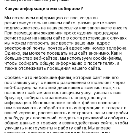
Повод
Биографии и мемуары
Подарочный шоколад
Настольные игры
Какую информацию мы собираем?
Праздник
Журналы
Маршмэллоу
Паперкрафт
Мы сохраняем информацию от вас, когда вы
регистрируетесь на нашем сайте, размещаете заказ,
подписываетесь на нашу рассылку или заполняете анкету.
Новинки
Кулинария
Арахисовая паста
Виниловые проигрыватели и пластинки
При размещении заказа или прохождении процедуры
регистрации на нашем сайте в соответствующих случаях
Детские книги
Лимонад
Игровые приставки
мы можем попросить вас ввести ваше имя, адрес
электронной почты, почтовый адрес или номер телефона.
Однако, вы можете посещать наш сайт анонимно. Как и
Аксессуары для книг
Жевательная резинка
Пазлы
большинство веб-сайтов, мы используем cookie-файлы,
чтобы собирать общую информацию о посетителях, а
Имбирные пряники
Картины и мозаики по номерам
также отслеживать посещения нашего сайта.
Cookies - это небольшие файлы, которые сайт или его
Кофе
поставщик услуг с вашего разрешения отправляет через
веб-браузер на жесткий диск вашего компьютера, что
позволяет сайтам или поставщикам услуг узнавать ваш
браузер, собирать и запоминать определенную
информацию. Использование cookie-файлов позволяет
нам запоминать и обрабатывать информацию о товарах в
вашей корзине, распознавать и сохранять ваши настройки
для будущих посещений, следить за рекламой и собирать
общие данные о трафике и взаимодействиях сайта, чтобы
улучшить инструменты и работу сайта. Мы вправе
заключить договор с независимыми (сторонними)