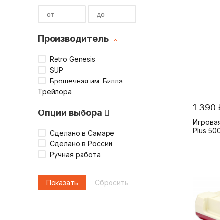
Повод
Биографии и мемуары
Подарочный шоколад
Настольные игры
Праздник
Журналы
Маршмэллоу
Паперкрафт
Производитель
Новинки
Кулинария
Арахисовая паста
Виниловые проигрыватели и пластинк
Retro Genesis
Детские книги
Лимонад
Игровые приставки
SUP
Брошечная им. Билла
Аксессуары для книг
Жевательная резинка
Пазлы
Трейлора
1 390 
Опции выбора
Имбирные пряники
Картины и мозаики по номерам
Игрова
Plus 500
Сделано в Самаре
Кофе
Сделано в России
Ручная работа