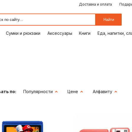
Доставка и оплата
Подари
ЕДА, НАПИТКИ, СЛАДОСТИ
СУМКИ И РЮКЗАКИ
ОТДЫХ, ХОББИ
ПУТЕШЕСТВИЯ
АКСЕССУАРЫ
ПОДАРКИ
КОМИКСЫ
КНИГИ
ОФИС
ДОМ
Найти
Сумки и рюкзаки
Аксессуары
Книги
Еда, напитки, с
ать по:
Популярности
Цене
Алфавиту
ия