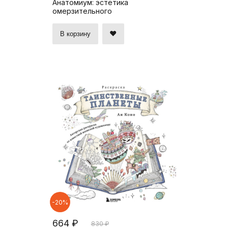
Анатомиум: эстетика
омерзительного
В корзину
-20%
664 ₽
830 ₽