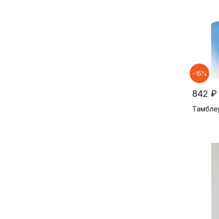
-15%
842 ₽
Тамблер