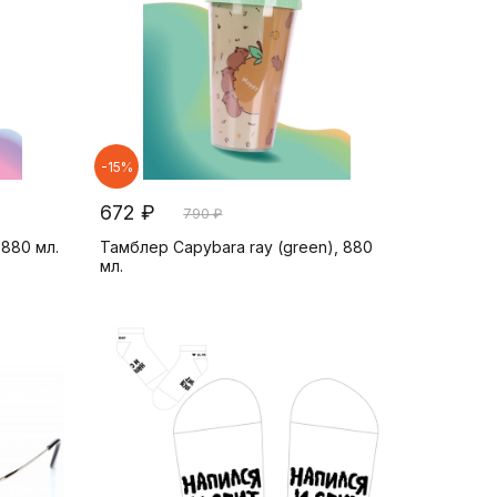
-15%
672 ₽
790 ₽
 880 мл.
Тамблер Capybara ray (green), 880
мл.