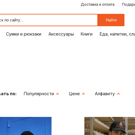
Доставка и оплата
Подари
ЕДА, НАПИТКИ, СЛАДОСТИ
СУМКИ И РЮКЗАКИ
ОТДЫХ, ХОББИ
ПУТЕШЕСТВИЯ
АКСЕССУАРЫ
ПОДАРКИ
КОМИКСЫ
КНИГИ
ОФИС
ДОМ
Найти
Сумки и рюкзаки
Аксессуары
Книги
Еда, напитки, с
ать по:
Популярности
Цене
Алфавиту
ия