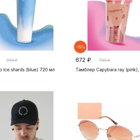
-15%
672 ₽
990 ₽
790 ₽
 Ice shards (blue) 720 мл
Тамблер Capybara ray (pink),