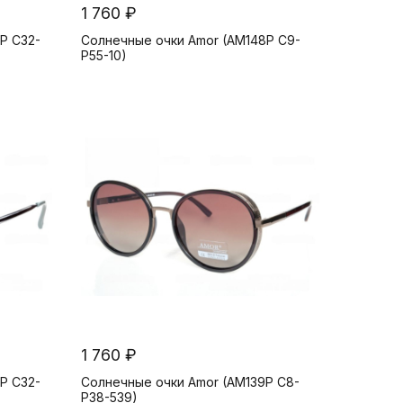
1 760 ₽
P C32-
Солнечные очки Amor (AM148P C9-
P55-10)
1 760 ₽
P C32-
Солнечные очки Amor (AM139P C8-
P38-539)