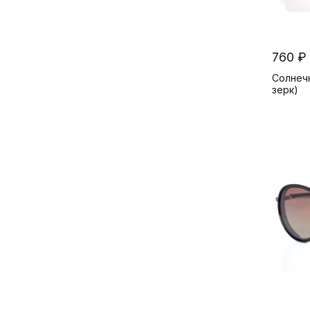
760 ₽
Солнечн
зерк)