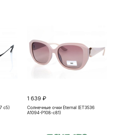
1 639 ₽
7 c5)
Солнечные очки Eternal (ET3536
A1094-P108-c81)