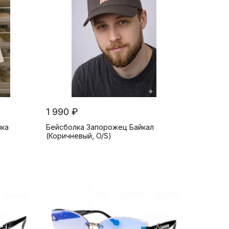
1 990 ₽
шка
Бейсболка Запорожец Байкал
(Коричневый, O/S)