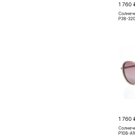
1 760 
Солнеч
P38-32
1 760 
Солнечн
P108-A1