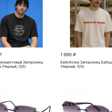
и
₽
1 990 ₽
вельветовый Запорожец
Бейсболка Запорожец Бабу
 (Черный, O/S)
(Черный, O/S)