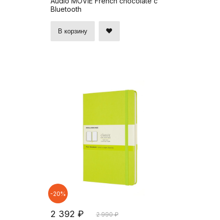
Audio MOVIE French chocolate c
Bluetooth
В корзину
-20%
2 392 ₽
2 990 ₽