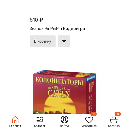
510 ₽
Значок PinPinPin Видеоигра
В корзину
0
0
Главная
Каталог
Войти
Избранное
Корзина