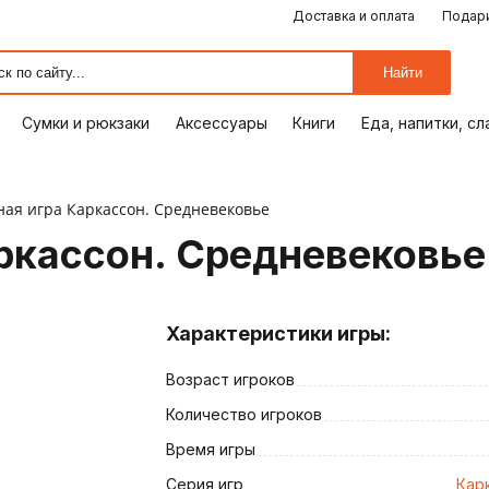
Доставка и оплата
Подари
ЕДА, НАПИТКИ, СЛАДОСТИ
СУМКИ И РЮКЗАКИ
ОТДЫХ, ХОББИ
ПУТЕШЕСТВИЯ
АКСЕССУАРЫ
ПОДАРКИ
КОМИКСЫ
КНИГИ
ОФИС
ДОМ
Найти
Сумки и рюкзаки
Аксессуары
Книги
Еда, напитки, с
ная игра Каркассон. Средневековье
ркассон. Средневековье
Характеристики игры:
Возраст игроков
ия
Количество игроков
Время игры
Серия игр
Кар