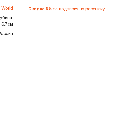
 World
Скидка 5%
за подписку на рассылку
убина:
x 6.7см
Россия