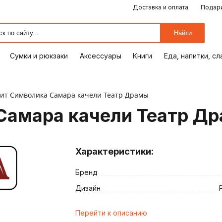
Доставка и оплата
Подари
ЕДА, НАПИТКИ, СЛАДОСТИ
СУМКИ И РЮКЗАКИ
ОТДЫХ, ХОББИ
ПУТЕШЕСТВИЯ
АКСЕССУАРЫ
ПОДАРКИ
КОМИКСЫ
КНИГИ
ОФИС
ДОМ
Найти
Сумки и рюкзаки
Аксессуары
Книги
Еда, напитки, с
ит Символика Самара качели Театр Драмы
Самара качели Театр Д
Характеристики:
Бренд
ия
Дизайн
Перейти к описанию