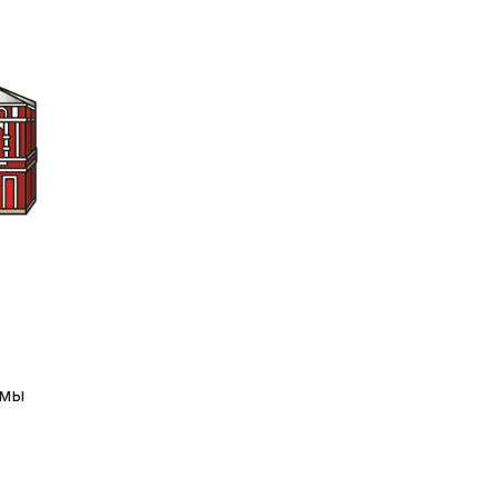
и
амы