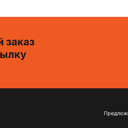
 заказ
сылку
Предложи