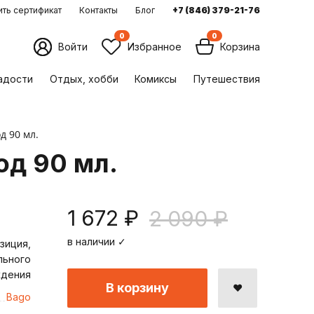
ть сертификат
Контакты
Блог
+7 (846) 379-21-76
0
0
Войти
Избранное
Корзина
ладости
Отдых, хобби
Комиксы
Путешествия
 90 мл.
д 90 мл.
1 672 ₽
2 090 ₽
в наличии ✓
зиция,
льного
ждения
В корзину
Bago