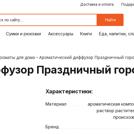
Доставка и оплата
Подари
ЕДА, НАПИТКИ, СЛАДОСТИ
СУМКИ И РЮКЗАКИ
ОТДЫХ, ХОББИ
ПУТЕШЕСТВИЯ
АКСЕССУАРЫ
ПОДАРКИ
КОМИКСЫ
КНИГИ
ОФИС
ДОМ
Найти
Сумки и рюкзаки
Аксессуары
Книги
Еда, напитки, с
роматы для дома
Ароматический диффузор Праздничный город
фузор Праздничный горо
Характеристики:
Материал
ароматическая компо
раствор растите
ия
происхо
Бренд