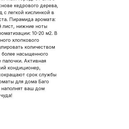
снове кедрового дерева,
 с легкой кислинкой в
ста. Пирамида аромата:
й лист, нижние ноты
роматизации: 10-20 м2. В
нного хлопкового
улировать количеством
я более насыщенного
 палочки. Активная
щий кондиционер,
 сокращают срок службы
роматы для дома Баго
 наполнят ваш дом
чуда!