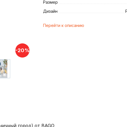
Размер
Дизайн
Перейти к описанию
и
-20%
дничный город) от BAGO