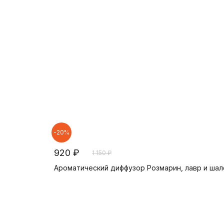
-20%
920 ₽
1 150 ₽
Ароматический диффузор Розмарин, лавр и шал
В корзину