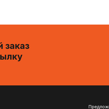
 заказ
сылку
Предложи