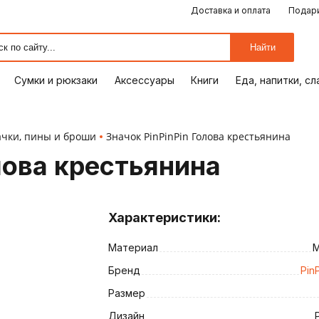
Доставка и оплата
Подари
ЕДА, НАПИТКИ, СЛАДОСТИ
СУМКИ И РЮКЗАКИ
ОТДЫХ, ХОББИ
ПУТЕШЕСТВИЯ
АКСЕССУАРЫ
ПОДАРКИ
КОМИКСЫ
КНИГИ
ОФИС
ДОМ
Найти
Сумки и рюкзаки
Аксессуары
Книги
Еда, напитки, с
ачки, пины и броши
Значок PinPinPin Голова крестьянина
лова крестьянина
Характеристики:
Материал
М
ия
Бренд
PinP
Размер
Дизайн