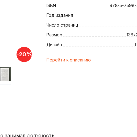
ISBN
978-5-7598-
Год издания
Число страниц
и
Размер
138х
Дизайн
-20%
Перейти к описанию
йо занимал должность