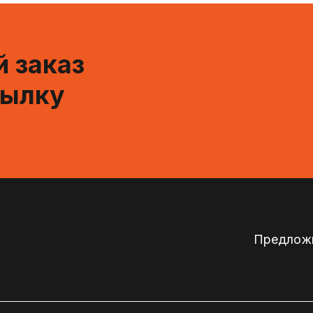
 заказ
сылку
Предложи