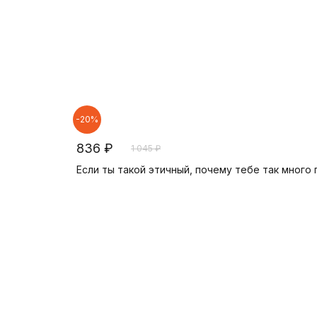
-20%
836 ₽
1 045 ₽
Если ты такой этичный, почему тебе так много 
В корзину