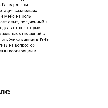
в Гарвардском
претация важнейших
ий Мэйо на роль
ает опыт, полученный в
редлагает некоторые
циальных отношений в
 опублико ванная в 1949
тить на вопрос об
лемм кооперации и
еле