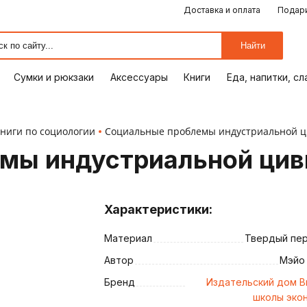
Доставка и оплата
Подари
ЕДА, НАПИТКИ, СЛАДОСТИ
СУМКИ И РЮКЗАКИ
ОТДЫХ, ХОББИ
ПУТЕШЕСТВИЯ
АКСЕССУАРЫ
ПОДАРКИ
КОМИКСЫ
КНИГИ
ОФИС
ДОМ
Найти
Сумки и рюкзаки
Аксессуары
Книги
Еда, напитки, с
ниги по социологии
Социальные проблемы индустриальной 
мы индустриальной цив
Характеристики:
Материал
Твердый пе
ия
Автор
Мэйо
Бренд
Издательский дом 
школы эко