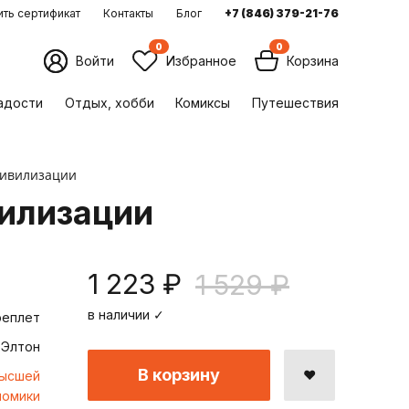
ть сертификат
Контакты
Блог
+7 (846) 379-21-76
0
0
Войти
Избранное
Корзина
ладости
Отдых, хобби
Комиксы
Путешествия
цивилизации
илизации
1 223 ₽
1 529 ₽
в наличии ✓
реплет
 Элтон
В корзину
Высшей
номики