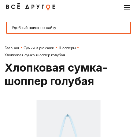
ЕДА, НАПИТКИ, СЛАДОСТИ
СУМКИ И РЮКЗАКИ
ОТДЫХ, ХОББИ
ПУТЕШЕСТВИЯ
АКСЕССУАРЫ
ПОДАРКИ
КОМИКСЫ
КНИГИ
ОФИС
ДОМ
Посмотреть все товары
Посмотреть все товары
Посмотреть все товары
Посмотреть все товары
Посмотреть все товары
Посмотреть все товары
Посмотреть все товары
Посмотреть все товары
Посмотреть все товары
Посмотреть все товары
Новый год
Для ланча
Moleskine
Кошельки
Головные уборы
Бизнес-книги
Варенье и карамель
Подарочные боксы
Графические романы
Маски для сна
Главная
Сумки и рюкзаки
Шопперы
Хиты
Кухня
Блокноты
Рюкзаки
Одежда
Эзотерика
Чай
Фотография
Артбуки и Энциклопедии
Для авто
Хлопковая сумка-шоппер голубая
Бархатный сезон
Интерьер
Ежедневники
Сумки
Полезные аксессуары
Путешествия и туризм
Jelly Belly
Игрушки
Нон-фикшн и классика
Багажные бирки
Хлопковая сумка-
Кому
Уют
Канцтовары
Поясные сумки
Обложки на документы
Художественная литература
Леденцы и конфеты
Калейдоскопы
Вселенная DC
Холдеры для документов
шоппер голубая
Летняя распродажа
Скетчбуки
Картхолдеры и визитницы
Очки
Искусство и культура
Космическое питание
Конструктор
Вселенная Marvel
Карты
По интересам
Офисные принадлежности
Косметички
Украшения
Гуманитарные науки
Мед
Открытки и упаковка
Альтернативные вселенные
Самарские сувениры
По стилю
Шопперы
Косметические средства и парфюмерия
Раскраски
Полезные напитки
Головоломки
Брелки с персонажами
Подушки для путешествий
По цене
Для гаджетов
Научно-популярное
Полезные сладости
Наклейки и стикеры
Фигурки персонажей