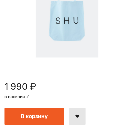
Повод
Биографии и мемуары
Подарочный шоколад
Настольные игры
Праздник
Журналы
Маршмэллоу
Паперкрафт
Новинки
Кулинария
Арахисовая паста
Виниловые проигрыватели и пластинки
Детские книги
Лимонад
Игровые приставки
Аксессуары для книг
Жевательная резинка
Пазлы
Имбирные пряники
Картины и мозаики по номерам
Кофе
1 990 ₽
в наличии ✓
В корзину