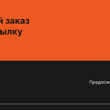
 заказ
сылку
Предложи