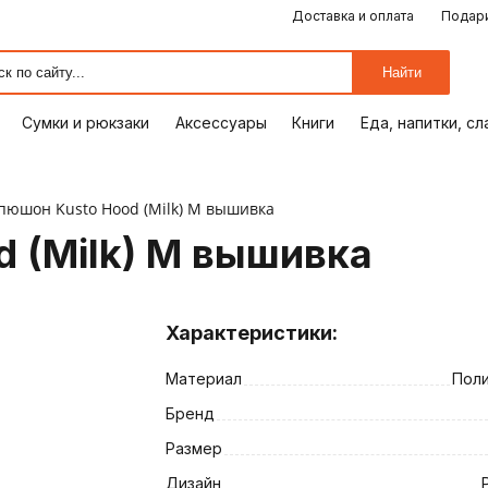
Доставка и оплата
Подари
ЕДА, НАПИТКИ, СЛАДОСТИ
СУМКИ И РЮКЗАКИ
ОТДЫХ, ХОББИ
ПУТЕШЕСТВИЯ
АКСЕССУАРЫ
ПОДАРКИ
КОМИКСЫ
КНИГИ
ОФИС
ДОМ
Найти
Сумки и рюкзаки
Аксессуары
Книги
Еда, напитки, с
пюшон Kusto Hood (Milk) M вышивка
 (Milk) M вышивка
Характеристики:
Материал
Пол
ия
Бренд
Размер
Дизайн