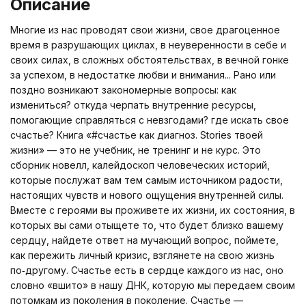
Описание
Многие из нас проводят свои жизни, свое драгоценное
время в разрушающих циклах, в неуверенности в себе и
своих силах, в сложных обстоятельствах, в вечной гонке
за успехом, в недостатке любви и внимания... Рано или
поздно возникают закономерные вопросы: как
измениться? откуда черпать внутренние ресурсы,
помогающие справляться с невзгодами? где искать свое
счастье? Книга «#счастье как диагноз. Stories твоей
жизни» — это не учебник, не тренинг и не курс. Это
сборник новелл, калейдоскоп человеческих историй,
которые послужат вам тем самым источником радости,
настоящих чувств и нового ощущения внутренней силы.
Вместе с героями вы проживете их жизни, их состояния, в
которых вы сами отыщете то, что будет близко вашему
сердцу, найдете ответ на мучающий вопрос, поймете,
как пережить личный кризис, взглянете на свою жизнь
по‑другому. Счастье есть в сердце каждого из нас, оно
словно «вшито» в нашу ДНК, которую мы передаем своим
потомкам из поколения в поколение. Счастье —