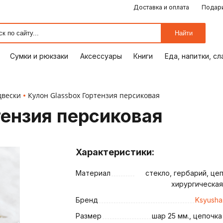
Доставка и оплата
Подари
ЕДА, НАПИТКИ, СЛАДОСТИ
СУМКИ И РЮКЗАКИ
ОТДЫХ, ХОББИ
ПУТЕШЕСТВИЯ
АКСЕССУАРЫ
ПОДАРКИ
КОМИКСЫ
КНИГИ
ОФИС
ДОМ
Найти
Сумки и рюкзаки
Аксессуары
Книги
Еда, напитки, с
двески
Кулон Glassbox Гортензия персиковая
тензия персиковая
Характеристики:
Материал
стекло, гербарий, цеп
хирургическая
ия
Бренд
Ksyusha
Размер
шар 25 мм., цепочка