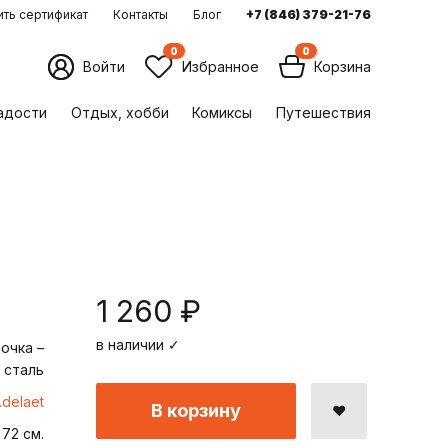
ть сертификат
Контакты
Блог
+7 (846) 379-21-76
0
0
Войти
Избранное
Корзина
ладости
Отдых, хобби
Комиксы
Путешествия
1 260 ₽
в наличии ✓
очка –
 сталь
.delaet
В корзину
 72 см.