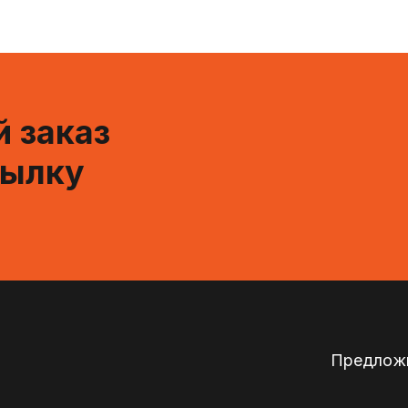
 заказ
сылку
Предложи