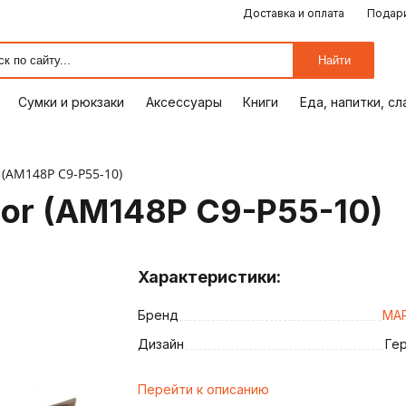
Доставка и оплата
Подари
ЕДА, НАПИТКИ, СЛАДОСТИ
СУМКИ И РЮКЗАКИ
ОТДЫХ, ХОББИ
ПУТЕШЕСТВИЯ
АКСЕССУАРЫ
ПОДАРКИ
КОМИКСЫ
КНИГИ
ОФИС
ДОМ
Найти
Сумки и рюкзаки
Аксессуары
Книги
Еда, напитки, с
(AM148P C9-P55-10)
or (AM148P C9-P55-10)
Характеристики:
Бренд
MA
ия
Дизайн
Ге
Перейти к описанию