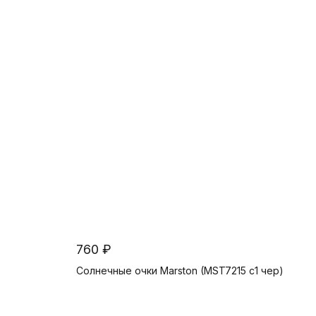
В корзину
760 ₽
Солнечные очки Marston (MST7215 c1 чер)
В корзину