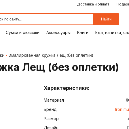
Доставка и оплата
Подари
ЕДА, НАПИТКИ, СЛАДОСТИ
СУМКИ И РЮКЗАКИ
ОТДЫХ, ХОББИ
ПУТЕШЕСТВИЯ
АКСЕССУАРЫ
ПОДАРКИ
КОМИКСЫ
КНИГИ
ОФИС
ДОМ
Найти
Сумки и рюкзаки
Аксессуары
Книги
Еда, напитки, с
ки
Эмалированная кружка Лещ (без оплетки)
жка Лещ (без оплетки)
Характеристики:
Материал
Ж
ия
Бренд
Iron m
Размер
Дизайн