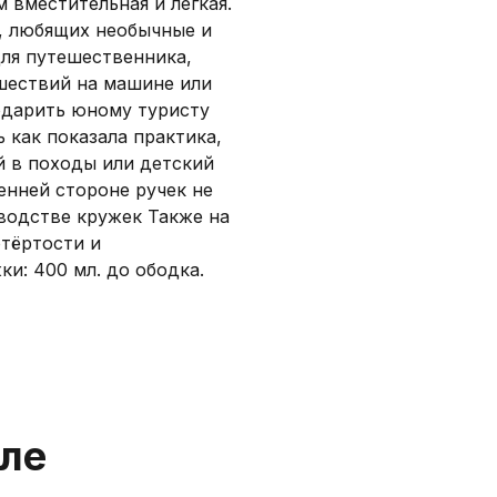
 вместительная и легкая.
, любящих необычные и
для путешественника,
ешествий на машине или
одарить юному туристу
 как показала практика,
й в походы или детский
енней стороне ручек не
водстве кружек Также на
отёртости и
и: 400 мл. до ободка.
еле