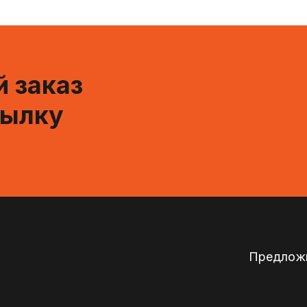
 заказ
сылку
Предложи