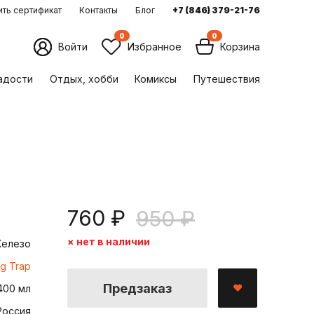
ть сертификат
Контакты
Блог
+7 (846) 379-21-76
0
0
Войти
Избранное
Корзина
ладости
Отдых, хобби
Комиксы
Путешествия
760 ₽
950 ₽
× нет в наличии
елезо
ug Trap
Предзаказ
400 мл
Россия