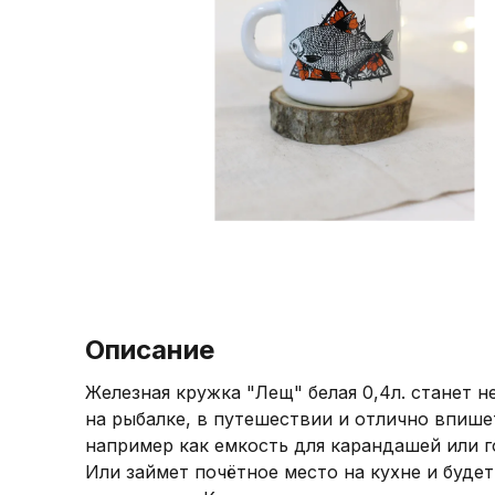
Повод
Биографии и мемуары
Подарочный шоколад
Настольные игры
Праздник
Журналы
Маршмэллоу
Паперкрафт
Новинки
Кулинария
Арахисовая паста
Виниловые проигрыватели и пластинк
Детские книги
Лимонад
Игровые приставки
Аксессуары для книг
Жевательная резинка
Пазлы
Имбирные пряники
Картины и мозаики по номерам
Кофе
Описание
Железная кружка "Лещ" белая 0,4л. станет
на рыбалке, в путешествии и отлично впише
например как емкость для карандашей или г
Или займет почётное место на кухне и будет