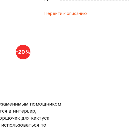
Перейти к описанию
и
-20%
 незаменимым помощником
тся в интерьер,
оршочек для кактуса.
 использоваться по