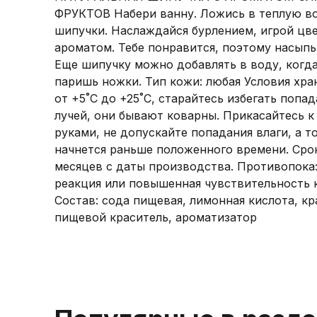
ФРУКТОВ Набери ванну. Ложись в теплую в
шипучки. Наслаждайся бурлением, игрой цв
ароматом. Тебе понравится, поэтому насыпь
Еще шипучку можно добавлять в воду, когд
паришь ножки. Тип кожи: любая Условия хра
от +5˚С до +25˚С, старайтесь избегать попа
лучей, они бывают коварны. Прикасайтесь к
руками, не допускайте попадания влаги, а т
начнется раньше положенного времени. Срок
месяцев с даты производства. Противопоказ
реакция или повышенная чувствительность к
Состав: сода пищевая, лимонная кислота, кр
пищевой краситель, ароматизатор