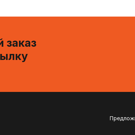
 заказ
сылку
Предложи