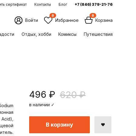
ть сертификат
Контакты
Блог
+7 (846) 379-21-76
0
0
Войти
Избранное
Корзина
ладости
Отдых, хобби
Комиксы
Путешествия
496 ₽
620 ₽
в наличии ✓
Sodium
монная
 Acid),
В корзину
ищевой
итель.