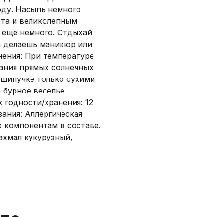
оду. Насыпь немного
ета и великолепным
 еще немного. Отдыхай.
а делаешь маникюр или
нения: При температуре
дания прямых солнечных
 шипучке только сухими
о бурное веселье
 годности/хранения: 12
ания: Аллергическая
 компонентам в составе.
ахмал кукурузный,