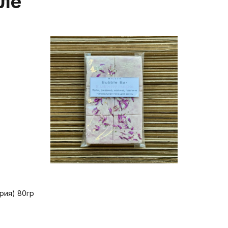
еле
рия) 80гр