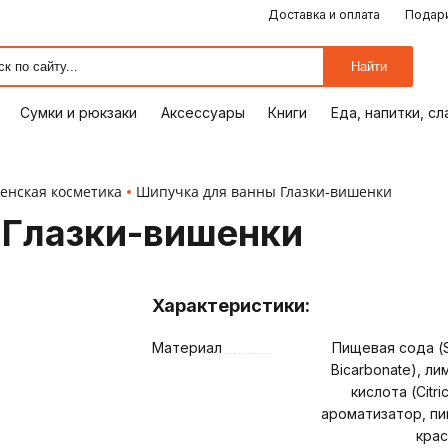
Доставка и оплата
Подари
ЕДА, НАПИТКИ, СЛАДОСТИ
СУМКИ И РЮКЗАКИ
ОТДЫХ, ХОББИ
ПУТЕШЕСТВИЯ
АКСЕССУАРЫ
ПОДАРКИ
КОМИКСЫ
КНИГИ
ОФИС
ДОМ
Найти
Сумки и рюкзаки
Аксессуары
Книги
Еда, напитки, с
енская косметика
Шипучка для ванны Глазки-вишенки
 Глазки-вишенки
Характеристики:
Материал
Пищевая сода (
Bicarbonate), ли
ия
кислота (Citric
ароматизатор, п
крас