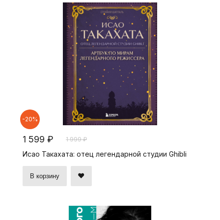
-20%
1 599 ₽
1 999 ₽
Исао Такахата: отец легендарной студии Ghibli
В корзину