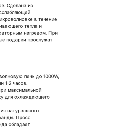
в. Сделана из
асслабляющей
икроволновке в течение
аивающего тепла и
овторным нагревом. При
ые подарки прослужат
волновую печь до 1000W,
и 1-2 часов.
при максимальной
ку для охлаждающего
 из натурального
ванды. Просо
нда обладает