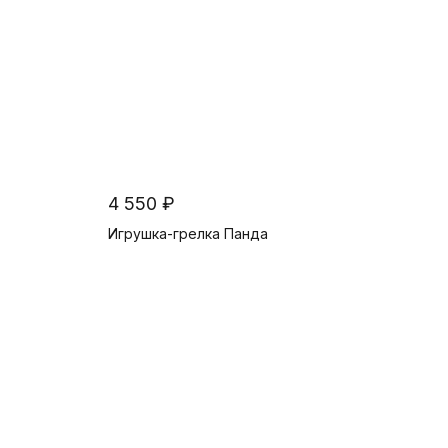
4 550 ₽
Игрушка-грелка Панда
В корзину