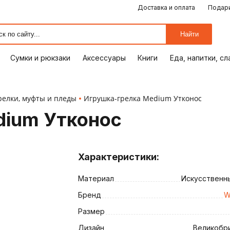
Доставка и оплата
Подари
ЕДА, НАПИТКИ, СЛАДОСТИ
СУМКИ И РЮКЗАКИ
ОТДЫХ, ХОББИ
ПУТЕШЕСТВИЯ
АКСЕССУАРЫ
ПОДАРКИ
КОМИКСЫ
КНИГИ
ОФИС
ДОМ
Найти
Сумки и рюкзаки
Аксессуары
Книги
Еда, напитки, с
релки, муфты и пледы
Игрушка-грелка Medium Утконос
dium Утконос
Характеристики:
Материал
Искусственн
ия
Бренд
W
Размер
Дизайн
Великобр