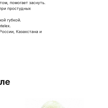
ом, помогает заснуть.
при простудных
ой губкой.
telex.
оссии, Казахстана и
еле