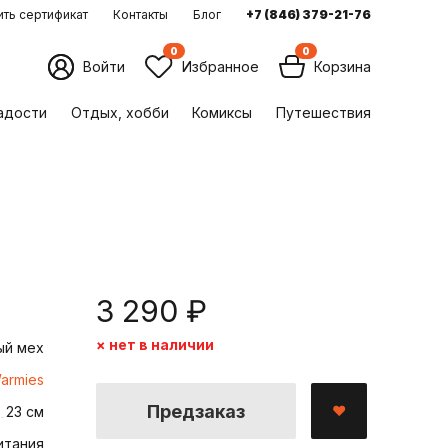
ть сертификат
Контакты
Блог
+7 (846) 379-21-76
0
0
Войти
Избранное
Корзина
ладости
Отдых, хобби
Комиксы
Путешествия
3 290 ₽
× нет в наличии
ый мех
armies
Предзаказ
23 см
итания