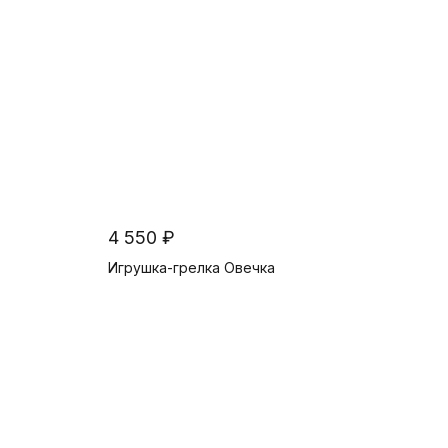
4 550 ₽
Игрушка-грелка Овечка
В корзину