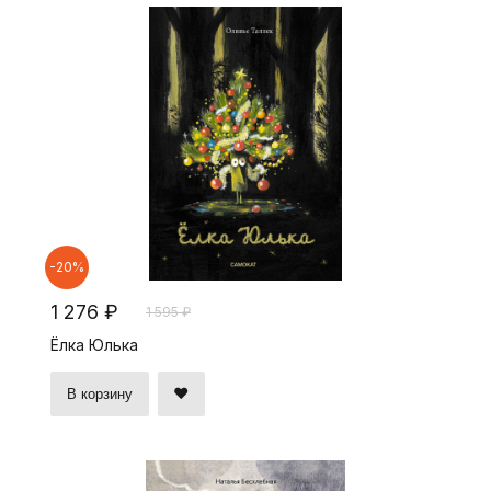
-20%
1 276 ₽
1 595 ₽
Ёлка Юлька
В корзину