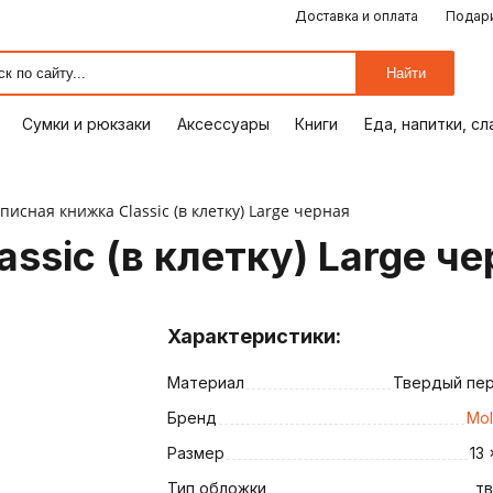
Доставка и оплата
Подари
ЕДА, НАПИТКИ, СЛАДОСТИ
СУМКИ И РЮКЗАКИ
ОТДЫХ, ХОББИ
ПУТЕШЕСТВИЯ
АКСЕССУАРЫ
ПОДАРКИ
КОМИКСЫ
КНИГИ
ОФИС
ДОМ
Найти
Сумки и рюкзаки
Аксессуары
Книги
Еда, напитки, с
писная книжка Classic (в клетку) Large черная
ssic (в клетку) Large ч
Характеристики:
Материал
Твердый пе
ия
Бренд
Mol
Размер
13 
Тип обложки
т