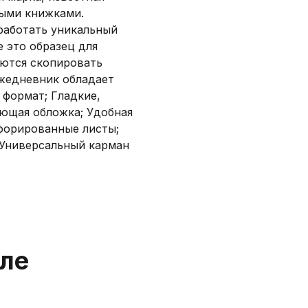
ыми книжками.
работать уникальный
e это образец для
аются скопировать
ежедневник обладает
 формат; Гладкие,
ающая обложка; Удобная
форированные листы;
 Универсальный карман
еле