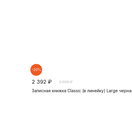
-20%
2 392 ₽
2 990 ₽
Записная книжка Classic (в линейку) Large черна
В корзину