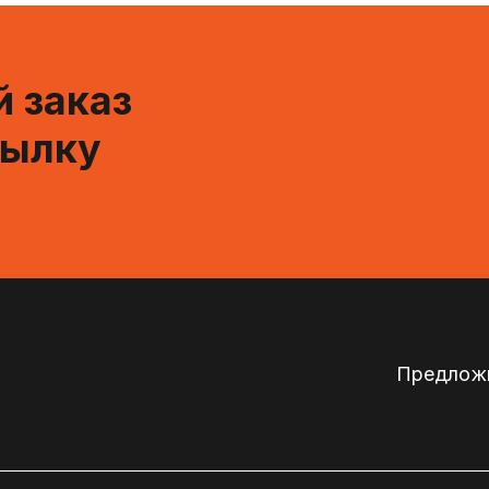
 заказ
сылку
Предложи