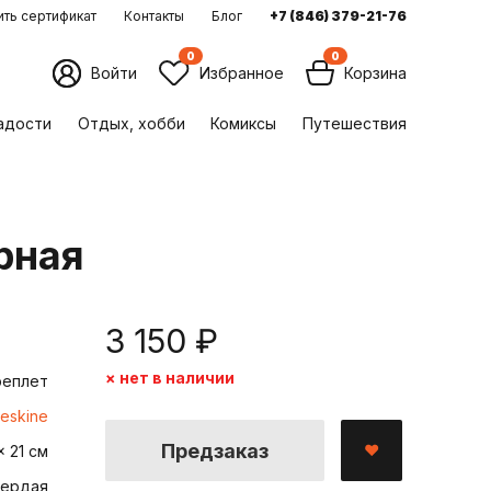
ть сертификат
Контакты
Блог
+7 (846) 379-21-76
0
0
Войти
Избранное
Корзина
ладости
Отдых, хобби
Комиксы
Путешествия
ерная
3 150 ₽
× нет в наличии
реплет
eskine
Предзаказ
x 21 см
вердая