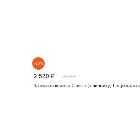
-20%
2 520 ₽
3 150 ₽
Записная книжка Classic (в линейку) Large красн
В корзину