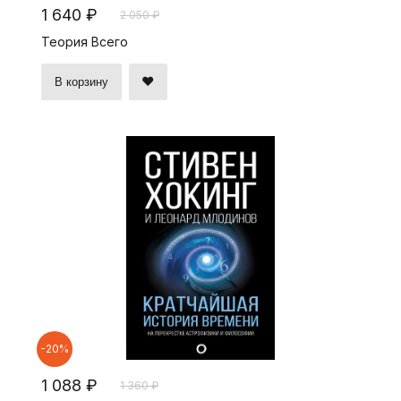
1 640 ₽
2 050 ₽
Теория Всего
В корзину
-20%
1 088 ₽
1 360 ₽