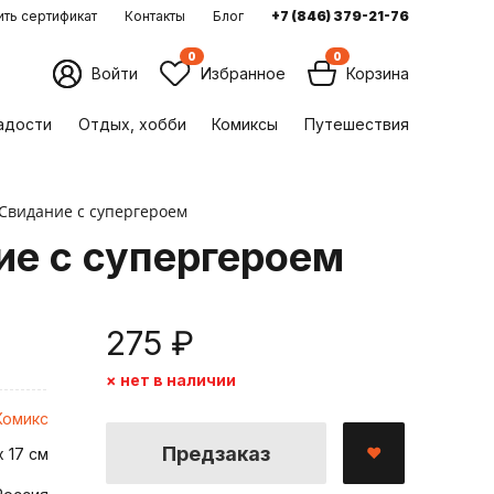
ть сертификат
Контакты
Блог
+7 (846) 379-21-76
0
0
Войти
Избранное
Корзина
ладости
Отдых, хобби
Комиксы
Путешествия
 Свидание с супергероем
ие с супергероем
275 ₽
× нет в наличии
Комикс
Предзаказ
х 17 см