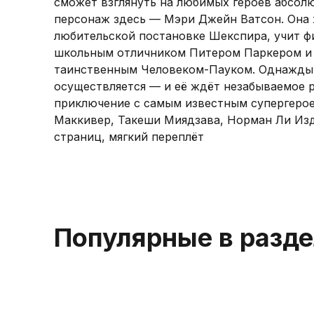
сможет взглянуть на любимых героев абсол
персонаж здесь — Мэри Джейн Ватсон. Она х
любительской постановке Шекспира, учит ф
школьным отличником Питером Паркером и 
таинственным Человеком-Пауком. Однажды
осуществляется — и её ждёт незабываемое 
приключение с самым известным супергеро
Маккивер, Такеши Миядзава, Норман Ли Изд
страниц, мягкий переплёт
Популярные в разд