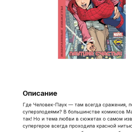
Повод
Биографии и мемуары
Подарочный шоколад
Настольные игры
Праздник
Журналы
Маршмэллоу
Паперкрафт
Новинки
Кулинария
Арахисовая паста
Виниловые проигрыватели и пластинк
Детские книги
Лимонад
Игровые приставки
Аксессуары для книг
Жевательная резинка
Пазлы
Имбирные пряники
Картины и мозаики по номерам
Кофе
Описание
Где Человек-Паук — там всегда сражения, п
суперзлодеями? В большинстве комиксов Ma
так! Но и тема любви в сюжетах о самом из
супергерое всегда проходила красной нитью.