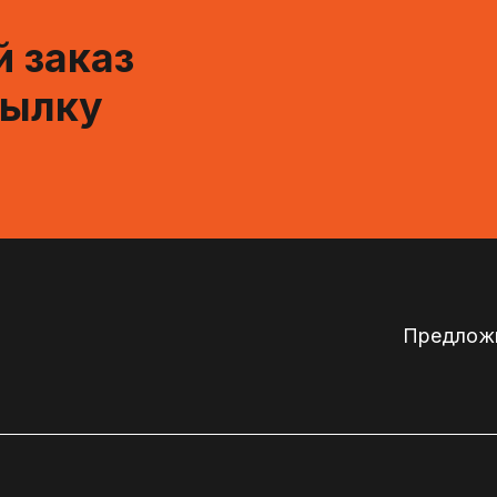
 заказ
сылку
Предложи