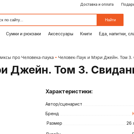
Доставка и оплата
Подари
ЕДА, НАПИТКИ, СЛАДОСТИ
СУМКИ И РЮКЗАКИ
ОТДЫХ, ХОББИ
ПУТЕШЕСТВИЯ
АКСЕССУАРЫ
ПОДАРКИ
КОМИКСЫ
КНИГИ
ОФИС
ДОМ
Найти
Сумки и рюкзаки
Аксессуары
Книги
Еда, напитки, с
иксы про Человека-паука
Человек-Паук и Мэри Джейн. Том 3.
и Джейн. Том 3. Свидан
Характеристики:
Автор/сценарист
ия
Бренд
Размер
26 