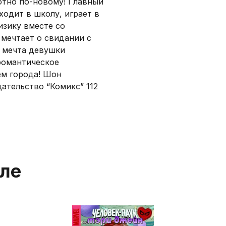
ютно по-новому! Главный
одит в школу, играет в
изику вместе со
мечтает о свидании с
 мечта девушки
романтическое
ем города! Шон
ательство “Комикс” 112
еле